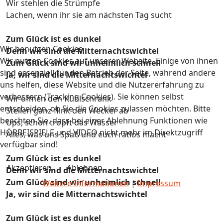
Wir stehlen die Strümpfe
Lachen, wenn ihr sie am nächsten Tag sucht
Zum Glück ist es dunkel
Wir benutzen Cookies
Denn wir sind die Mitternachtswichtel
Wir nutzen Cookies auf unserer Website. Einige von ihnen
Zum Glück sind wir unheimlich schnell
sind essenziell für den Betrieb der Seite, während andere
Ja, wir sind die Mitternachtswichtel
uns helfen, diese Website und die Nutzererfahrung zu
verbessern (Tracking Cookies). Sie können selbst
Wir öffnen den Kühlschrank
entscheiden, ob Sie die Cookies zulassen möchten. Bitte
Stellen ganz flink den Wecker ab
beachten Sie, dass bei einer Ablehnung Funktionen wie
Ups, schon tropft das Wasser
HÖRBEISPIELE und VIDEO nicht mehr im Direktzugriff
Alles, was uns Spaß und euch ratlos macht
verfügbar sind!
Zum Glück ist es dunkel
Akzeptieren
Ablehnen
Denn wir sind die Mitternachtswichtel
Zum Glück sind wir unheimlich schnell
Weitere Informationen
|
Impressum
Ja, wir sind die Mitternachtswichtel
Zum Glück ist es dunkel